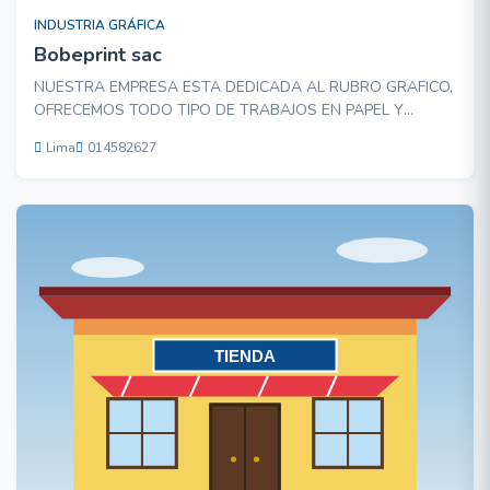
INDUSTRIA GRÁFICA
Bobeprint sac
NUESTRA EMPRESA ESTA DEDICADA AL RUBRO GRAFICO,
OFRECEMOS TODO TIPO DE TRABAJOS EN PAPEL Y
CARTON. OFRECEMOS: HOJAS MEMEBRETADAS, TARJETAS
Lima
014582627
PERSONALES, TRIPTICOS, PROPAGANDA PUBLICITARIA,
ALMANAQUES, CAJAS EN GENERAL Y MAS. EN NUESTRA
EMPRESA BUSCAMOS QUE CADA UNO DE NUESTROS
CLIE