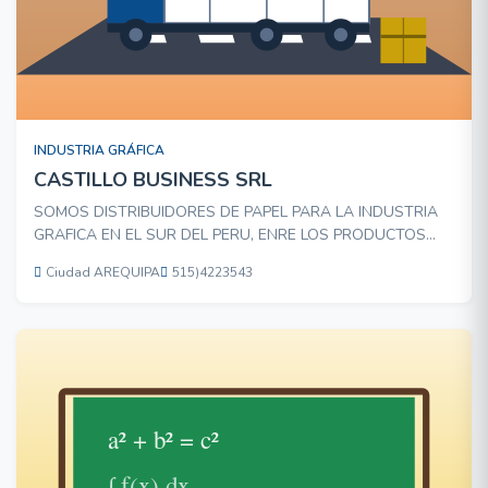
INDUSTRIA GRÁFICA
CASTILLO BUSINESS SRL
SOMOS DISTRIBUIDORES DE PAPEL PARA LA INDUSTRIA
GRAFICA EN EL SUR DEL PERU, ENRE LOS PRODUCTOS
BANDERA SON EL
Ciudad AREQUIPA
515)4223543
AUTOCOPIATIVO,ADHESIVOS,COUCHE,FOLCOTE, DUPLEX
Y BOND.