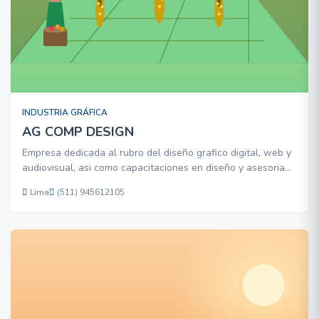
INDUSTRIA GRÁFICA
AG COMP DESIGN
Empresa dedicada al rubro del diseño grafico digital, web y
audiovisual, asi como capacitaciones en diseño y asesoria
publicitaria. Tenemos alcance a medios de comunicaciones.
Lima
(511) 945612105
Realizamos videos, book,etc. Tenemos 10 años de
experiencia.