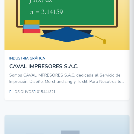
INDUSTRIA GRÁFICA
CAVAL IMPRESORES S.A.C.
Somos CAVAL IMPRESORES S.A.C. dedicada al Servicio de
Impresión, Diseño, Merchandising y Textil. Para Nosotros lo
más importante es poner al alcance del consumidor
LOS OLIVOS
015444321
papelería impresa así como otros servicios de publicidad y
textil a un precio accesible y con un tiempo de entrega r