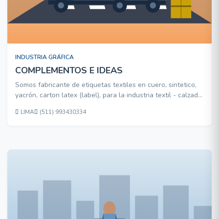
INDUSTRIA GRÁFICA
COMPLEMENTOS E IDEAS
Somos fabricante de etiquetas textiles en cuero, sintetico,
yacrón, carton latex (label), para la industria textil - calzado,
contamos con un area de Ofsset (imprenta), donde estamos
LIMA
(511) 993430334
ofreciendo los servicios de catalogos, almanaques
empresariales, folletos, afiches, membreter