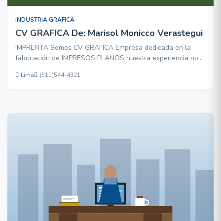
INDUSTRIA GRÁFICA
CV GRAFICA De: Marisol Monicco Verastegui
IMPRENTA Somos CV GRAFICA Empresa dedicada en la
fabricación de IMPRESOS PLANOS nuestra experiencia nos
permite brindarle a Ud. lo que busca: excelente servicio,
Lima
(511)544-4321
calidad, puntualidad, y precio justo. cvgrafica@hotmail.com
http://WWW.actiweb.es/cvgrafica