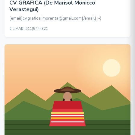
CV GRAFICA (De Marisol Monicco
Verastegui)
[email]cv.grafica.imprenta@gmail.com[/email] :-)
LIMA
(511)5444321