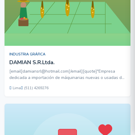
INDUSTRIA GRÁFICA
DAMIAN S.R.Ltda.
[email]damiansrl@hotmail.com[/email][quote]"Empresa
dedicada a importación de máquinarias nuevas o usadas de
la industria gráfica y otros"[/quote]
Lima
(511) 4269276