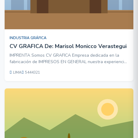
INDUSTRIA GRÁFICA
CV GRAFICA De: Marisol Monicco Verastegui
IMPRENTA Somos CV GRAFICA Empresa dedicada en la
fabricación de IMPRESOS EN GENERAL nuestra experiencia
nos permite brindarle a Ud. lo que busca: excelente servicio,
LIMA
5444321
calidad, puntualidad, y precio justo. TELEFONO 5444321
NEXTEL 118*0993