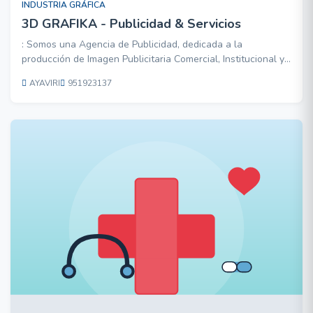
INDUSTRIA GRÁFICA
3D GRAFIKA - Publicidad & Servicios
: Somos una Agencia de Publicidad, dedicada a la
producción de Imagen Publicitaria Comercial, Institucional y
Corporativa, en la zona Sur del Perú (PUNO - CUSCO);
AYAVIRI
951923137
NUESTROS SERVICIOS: PUBLICIDAD EXTERIOR - INTERIOR
- Gigantografías. - Banderolas - Letreros Luminosos. -
Bastidores