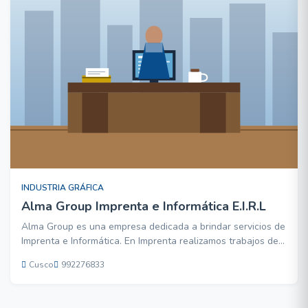
INDUSTRIA GRÁFICA
Alma Group Imprenta e Informática E.I.R.L
Alma Group es una empresa dedicada a brindar servicios de
Imprenta e Informática. En Imprenta realizamos trabajos de
todo tipo como Impresion de Brochures, Trípticos,
Cusco
992276833
Dípticos,formatos, Boletas, Facturas, Tarjetas Personales,
Hojas Membretadas , todo tipo de publicidad Impresa et