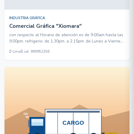
INDUSTRIA GRÁFICA
Comercial Gráfica "Xiomara"
con respecto al Horario de atención es de 9.00am hasta las
9.00pm. refrigerio: de 1.30pm. a 2.15pm. de Lunes a Viernes
Sábado: de 9.00am. a 4.00pm. IMPRESIONES EN GENERAL -
Lima
cel. 990952258
CONFECCION DE TROQUELES - Y SERVICIO DE
TROQUELADOS DE CAJAS SEGUN MODELOS
IMPRESIONES DE COMPROBANTES