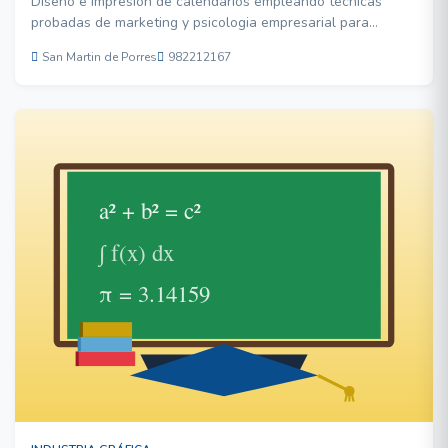
Diseño e impresión de calendarios empleando técnicas
probadas de marketing y psicologia empresarial para
obtener productos que ayuden a posicionar su empresa y
San Martin de Porres
982212167
aumentar las ventas con nuestro exclusivo método de 3
pasos .