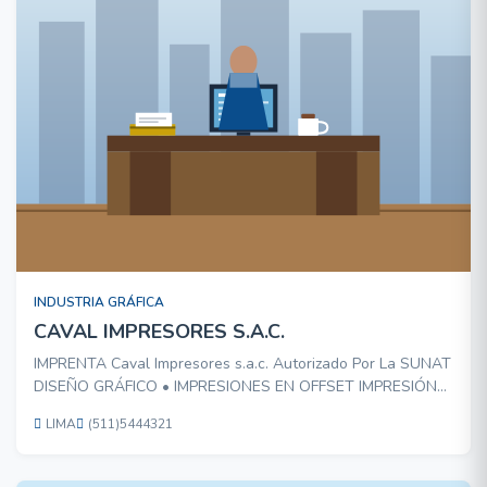
INDUSTRIA GRÁFICA
CAVAL IMPRESORES S.A.C.
IMPRENTA Caval Impresores s.a.c. Autorizado Por La SUNAT
DISEÑO GRÁFICO • IMPRESIONES EN OFFSET IMPRESIÓN
DIGITAL Y PUBLICIDAD EN GENERAL Tarjetas de
LIMA
(511)5444321
Presentación • Facturas • Boletas de Venta • Guías de
Remisión • Carpetas • Hojas Membretadas • Volantes •
Trípticos •